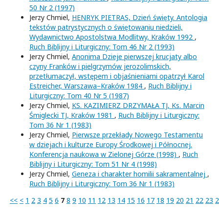
50 Nr 2 (1997)
Jerzy Chmiel,
HENRYK PIETRAS, Dzień święty. Antologia
tekstów patrystycznych o świętowaniu niedzieli,
Wydawnictwo Apostolstwa Modlitwy, Kraków 1992
,
Ruch Biblijny i Liturgiczny: Tom 46 Nr 2 (1993)
Jerzy Chmiel,
Anonima Dzieje pierwszej krucjaty albo
czyny Franków i pielgrzymów jerozolimskich,
przetłumaczył, wstępem i objaśnieniami opatrzył Karol
Estreicher, Warszawa–Kraków 1984
,
Ruch Biblijny i
Liturgiczny: Tom 40 Nr 5 (1987)
Jerzy Chmiel,
KS. KAZIMIERZ DRZYMAŁA TJ, Ks. Marcin
Śmiglecki TJ, Kraków 1981
,
Ruch Biblijny i Liturgiczny:
Tom 36 Nr 1 (1983)
Jerzy Chmiel,
Pierwsze przekłady Nowego Testamentu
w dziejach i kulturze Europy Środkowej i Północnej.
Konferencja naukowa w Zielonej Górze (1998)
,
Ruch
Biblijny i Liturgiczny: Tom 51 Nr 4 (1998)
Jerzy Chmiel,
Geneza i charakter homilii sakramentalnej
,
Ruch Biblijny i Liturgiczny: Tom 36 Nr 1 (1983)
<<
<
1
2
3
4
5
6
7
8
9
10
11
12
13
14
15
16
17
18
19
20
21
22
23
2