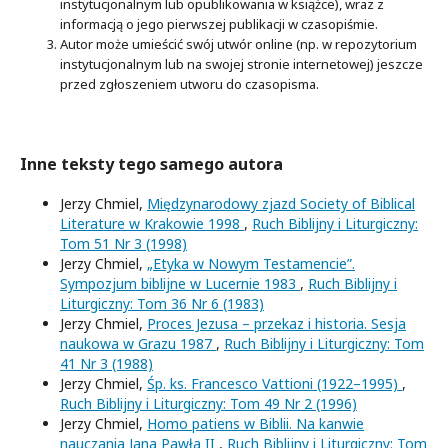
instytucjonalnym lub opublikowania w książce), wraz z
informacją o jego pierwszej publikacji w czasopiśmie.
Autor może umieścić swój utwór online (np. w repozytorium
instytucjonalnym lub na swojej stronie internetowej) jeszcze
przed zgłoszeniem utworu do czasopisma.
Inne teksty tego samego autora
Jerzy Chmiel,
Międzynarodowy zjazd Society of Biblical
Literature w Krakowie 1998
,
Ruch Biblijny i Liturgiczny:
Tom 51 Nr 3 (1998)
Jerzy Chmiel,
„Etyka w Nowym Testamencie”.
Sympozjum biblijne w Lucernie 1983
,
Ruch Biblijny i
Liturgiczny: Tom 36 Nr 6 (1983)
Jerzy Chmiel,
Proces Jezusa – przekaz i historia. Sesja
naukowa w Grazu 1987
,
Ruch Biblijny i Liturgiczny: Tom
41 Nr 3 (1988)
Jerzy Chmiel,
Śp. ks. Francesco Vattioni (1922–1995)
,
Ruch Biblijny i Liturgiczny: Tom 49 Nr 2 (1996)
Jerzy Chmiel,
Homo patiens w Biblii. Na kanwie
nauczania Jana Pawła II
,
Ruch Biblijny i Liturgiczny: Tom