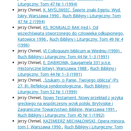
Liturgiczny: Tom 47 Nr 1 (1994)
Jerzy Chmiel,
K. MYŚLIWIEC, Święte znaki Egiptu, Wyd.
Iskry, Warszawa 1990
,
Ruch Biblijny i Liturgiczny: Tom
47 Nr 2 (1994)
Jerzy Chmiel,
KS. ROMUALD RAK (red.), Od
wszechświata stworzonego do człowieka odkupionego,
Katowice 1996
,
Ruch Biblijny i Liturgiczny: Tom 49 Nr 4
(1996)
Jerzy Chmiel,
VI Colloquium biblicum w Wiedniu (1990)
,
Ruch Biblijny i Liturgiczny: Tom 44 Nr 1–3 (1991)
Jerzy Chmiel,
E. DĄBROWA, Gaugamela 331 p.n.e.
(Historyczne bitwy), Warszawa 1988
,
Ruch Biblijny i
Liturgiczny: Tom 44 Nr 1–3 (1991)
Jerzy Chmiel,
„Szukam, o Panie, Twojego oblicza” (Ps
27, 8). Refleksja syndonologiczna
,
Ruch Biblijny i
Liturgiczny: Tom 52 Nr 1 (1999)
Jerzy Chmiel,
Nowy Testament. Nowy przekład z języka
greckiego na współczesny język polski. Brytyjskie i
Zagraniczne Towarzystwo Biblijne, Warszawa 1991
,
Ruch Biblijny i Liturgiczny: Tom 45 Nr 1 (1992)
Jerzy Chmiel,
KAZIMIERZ MICHAŁOWSKI, Opera minora,
tom I, Warszawa 1990
,
Ruch Biblijny i Liturgiczny: Tom