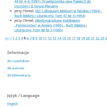
44 Nr 4–6 (1991): IV pielgrzymka Jana Pawła II do
Ojczyzny i II Synod Plenarny
Jerzy Chmiel,
VIII Colloquium biblicum w Wiedniu (1994)
,
Ruch Biblijny i Liturgiczny: Tom 47 Nr 4 (1994)
Jerzy Chmiel,
Międzynarodowe Kolokwium
„Pentecostes” w Angers (1995)
,
Ruch Biblijny i
Liturgiczny: Tom 48 Nr 3 (1995)
<<
<
1
2
3
4
5
6
7
8
9
10
11
12
13
14
15
16
17
18
19
20
21
22
23
2
Informacje
dla czytelników
dla autorów
dla bibliotekarzy
Język / Language
English