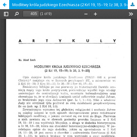
Modlitwy króla judzkiego Ezechiasza (2 Krl 19, 15–19; Iz 38, 3. 9–20)