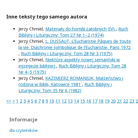
Inne teksty tego samego autora
Jerzy Chmiel,
Materiały do homilii żałobnych (IV)
,
Ruch
Biblijny i Liturgiczny: Tom 27 Nr 1–2 (1974)
Jerzy Chmiel,
L. DUSSAUT, L’Eucharistie Pâques de toute
la vie. Diachronie symbolique de l’Eucharistie, Paris 1972
,
Ruch Biblijny i Liturgiczny: Tom 28 Nr 3 (1975)
Jerzy Chmiel,
Niektóre aspekty nowej semantyki w
egzegezie biblijnej
,
Ruch Biblijny i Liturgiczny: Tom 28
Nr 4–5 (1975)
Jerzy Chmiel,
KAZIMIERZ ROMANIUK, Małżeństwo i
rodzina w Biblii, Katowice 1981
,
Ruch Biblijny i
Liturgiczny: Tom 35 Nr 6 (1982)
<<
<
1
2
3
4
5
6
7
8
9
10
11
12
13
14
15
16
17
18
19
20
21
22
23
2
Informacje
dla czytelników