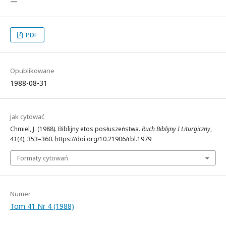
—
PDF
Opublikowane
1988-08-31
Jak cytować
Chmiel, J. (1988). Biblijny etos posłuszeństwa.
Ruch Biblijny I Liturgiczny
,
41
(4), 353–360. https://doi.org/10.21906/rbl.1979
Formaty cytowań
Numer
Tom 41 Nr 4 (1988)