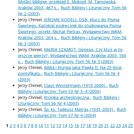
Myśleć biblijnie, przekład E. Mukoid, M. Tarnowska,
Kraków 2003, 467 s.
,
Ruch Biblijny i Liturgiczny: Tom 56
Nr 2 (2003)
Jerzy Chmiel,
JEROME KODELL OSB, Klucz do Pisma
Świętego. Katolicki podręcznik do studiowania Pisma
Świętego, przekł. Michał Pietras, Wydawnictwo WAM,
Kraków 2003, 264 s.
,
Ruch Biblijny i Liturgiczny: Tom 56
Nr 3 (2003)
Jerzy Chmiel,
MARIA SZAMOT, Genesis. Czy ktoś w to
jeszcze wierzy?, Wydawnictwo WAM, Kraków 2003, 160
s.
,
Ruch Biblijny i Liturgiczny: Tom 56 Nr 3 (2003)
Jerzy Chmiel,
Biblia i liturgia Jana Pawła II. Na 25-lecie
pontyfikatu
,
Ruch Biblijny i Liturgiczny: Tom 56 Nr 4
(2003)
Jerzy Chmiel,
Claus Westermann (1910-2000)
,
Ruch
Biblijny i Liturgiczny: Tom 53 Nr 3–4 (2000)
Jerzy Chmiel,
Kronika archeologiczna
,
Ruch Biblijny i
Liturgiczny: Tom 56 Nr 4 (2003)
Jerzy Chmiel,
Śp. ks. Tadeusz Matras (1935-2003)
,
Ruch
Biblijny i Liturgiczny: Tom 57 Nr 4 (2004)
1
2
3
4
5
6
7
8
9
10
11
12
13
14
15
16
17
18
19
20
21
22
23
24
25