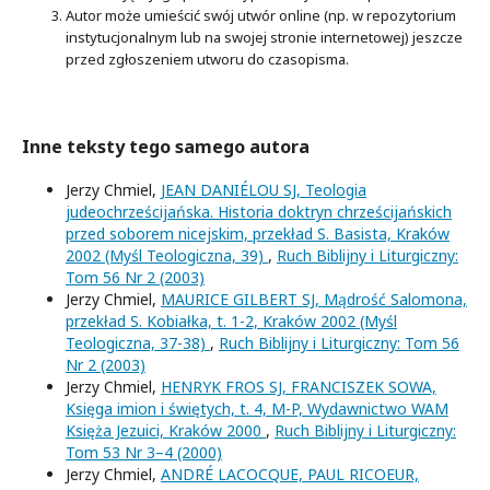
Autor może umieścić swój utwór online (np. w repozytorium
instytucjonalnym lub na swojej stronie internetowej) jeszcze
przed zgłoszeniem utworu do czasopisma.
Inne teksty tego samego autora
Jerzy Chmiel,
JEAN DANIÉLOU SJ, Teologia
judeochrześcijańska. Historia doktryn chrześcijańskich
przed soborem nicejskim, przekład S. Basista, Kraków
2002 (Myśl Teologiczna, 39)
,
Ruch Biblijny i Liturgiczny:
Tom 56 Nr 2 (2003)
Jerzy Chmiel,
MAURICE GILBERT SJ, Mądrość Salomona,
przekład S. Kobiałka, t. 1-2, Kraków 2002 (Myśl
Teologiczna, 37-38)
,
Ruch Biblijny i Liturgiczny: Tom 56
Nr 2 (2003)
Jerzy Chmiel,
HENRYK FROS SJ, FRANCISZEK SOWA,
Księga imion i świętych, t. 4, M-P, Wydawnictwo WAM
Księża Jezuici, Kraków 2000
,
Ruch Biblijny i Liturgiczny:
Tom 53 Nr 3–4 (2000)
Jerzy Chmiel,
ANDRÉ LACOCQUE, PAUL RICOEUR,