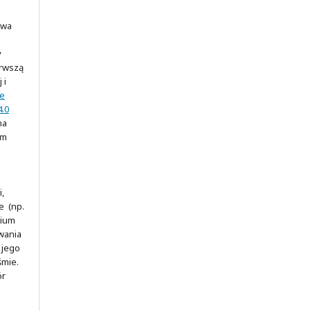
awa
y
erwszą
 i
ve
.0
na
ym
,
e (np.
rium
wania
 jego
śmie.
ór