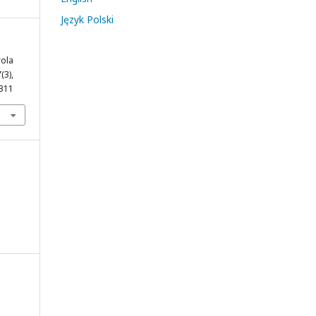
Język Polski
rola
7
(3),
1311