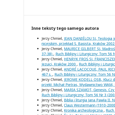
Inne teksty tego samego autora
Jerzy Chmiel,
JEAN DANIÉLOU SJ, Teologia ju
nicejskim, przekład S. Basista, Kraków 2002
Jerzy Chmiel,
MAURICE GILBERT SJ, Mądrość 
37-38)
,
Ruch Biblijny i Liturgiczny: Tom 56 
Jerzy Chmiel,
HENRYK FROS SJ, FRANCISZEK 
Jezuici, Kraków 2000
,
Ruch Biblijny i Liturg
Jerzy Chmiel,
ANDRÉ LACOCQUE, PAUL RICOEUR
467 s.
,
Ruch Biblijny i Liturgiczny: Tom 56 N
Jerzy Chmiel,
JEROME KODELL OSB, Klucz do 
przekł. Michał Pietras, Wydawnictwo WAM,
Jerzy Chmiel,
MARIA SZAMOT, Genesis. Czy 
Ruch Biblijny i Liturgiczny: Tom 56 Nr 3 (200
Jerzy Chmiel,
Biblia i liturgia Jana Pawła II.
Jerzy Chmiel,
Claus Westermann (1910-200
Jerzy Chmiel,
Kronika archeologiczna
,
Ruch 