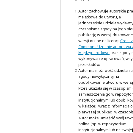
Autor zachowuje autorskie pr
majątkowe do utworu, a
jednocześnie udziela wydawc
czasopisma zgody na jego pi
publikację w wersji drukowanej
wersji online na licencji
Creati
Commons Uznanie autorstwa 4
Międzynarodowe
oraz zgody 
wykonywanie opracowań, w t
przekładów.
Autor ma możliwość udzielania
zgody niewyłącznej na
opublikowanie utworu w wersji
która ukazała się w czasopiśmi
zamieszczenia go w repozyto
instytucjonalnym lub opubliko
w książce), wraz z informacją o
pierwszej publikacji w czasopi
Autor może umieścić swój utw
online (np. w repozytorium
instytucjonalnym lub na swojej