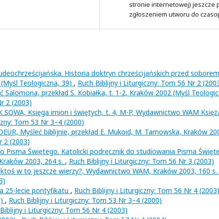
stronie internetowej) jeszcze
zgłoszeniem utworu do czaso
deochrześcijańska. Historia doktryn chrześcijańskich przed sobore
 (Myśl Teologiczna, 39)
,
Ruch Biblijny i Liturgiczny: Tom 56 Nr 2 (200
Salomona, przekład S. Kobiałka, t. 1-2, Kraków 2002 (Myśl Teologic
Nr 2 (2003)
SOWA, Księga imion i świętych, t. 4, M-P, Wydawnictwo WAM Księż
iczny: Tom 53 Nr 3–4 (2000)
, Myśleć biblijnie, przekład E. Mukoid, M. Tarnowska, Kraków 20
r 2 (2003)
Pisma Świętego. Katolicki podręcznik do studiowania Pisma Święt
 Kraków 2003, 264 s.
,
Ruch Biblijny i Liturgiczny: Tom 56 Nr 3 (2003)
ktoś w to jeszcze wierzy?, Wydawnictwo WAM, Kraków 2003, 160 s.
3)
 Na 25-lecie pontyfikatu
,
Ruch Biblijny i Liturgiczny: Tom 56 Nr 4 (2003
0)
,
Ruch Biblijny i Liturgiczny: Tom 53 Nr 3–4 (2000)
Biblijny i Liturgiczny: Tom 56 Nr 4 (2003)