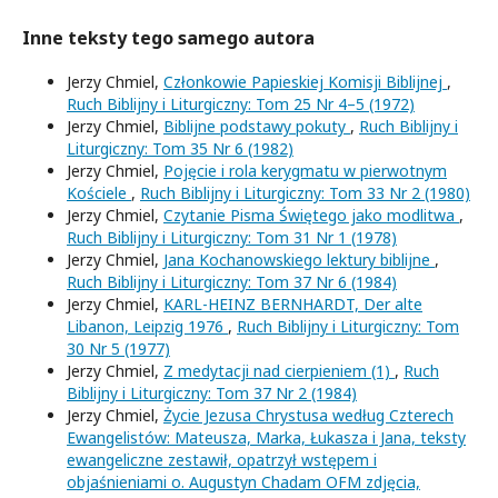
Inne teksty tego samego autora
Jerzy Chmiel,
Członkowie Papieskiej Komisji Biblijnej
,
Ruch Biblijny i Liturgiczny: Tom 25 Nr 4–5 (1972)
Jerzy Chmiel,
Biblijne podstawy pokuty
,
Ruch Biblijny i
Liturgiczny: Tom 35 Nr 6 (1982)
Jerzy Chmiel,
Pojęcie i rola kerygmatu w pierwotnym
Kościele
,
Ruch Biblijny i Liturgiczny: Tom 33 Nr 2 (1980)
Jerzy Chmiel,
Czytanie Pisma Świętego jako modlitwa
,
Ruch Biblijny i Liturgiczny: Tom 31 Nr 1 (1978)
Jerzy Chmiel,
Jana Kochanowskiego lektury biblijne
,
Ruch Biblijny i Liturgiczny: Tom 37 Nr 6 (1984)
Jerzy Chmiel,
KARL-HEINZ BERNHARDT, Der alte
Libanon, Leipzig 1976
,
Ruch Biblijny i Liturgiczny: Tom
30 Nr 5 (1977)
Jerzy Chmiel,
Z medytacji nad cierpieniem (1)
,
Ruch
Biblijny i Liturgiczny: Tom 37 Nr 2 (1984)
Jerzy Chmiel,
Życie Jezusa Chrystusa według Czterech
Ewangelistów: Mateusza, Marka, Łukasza i Jana, teksty
ewangeliczne zestawił, opatrzył wstępem i
objaśnieniami o. Augustyn Chadam OFM zdjęcia,