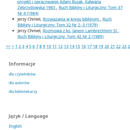
projekt i opracowanie Adam Bujak, Kalwaria
Zebrzydowska 1983
,
Ruch Biblijny i Liturgiczny: Tom 37
Nr 4 (1984)
Jerzy Chmiel,
Rozważania w kręgu biblijnym
,
Ruch
Biblijny i Liturgiczny: Tom 32 Nr 2–3 (1979)
Jerzy Chmiel,
Rozmowa z ks. Janem Lambrechtem SI
,
Ruch Biblijny i Liturgiczny: Tom 42 Nr 2 (1989)
<<
<
1
2
3
4
5
6
7
8
9
10
11
12
13
14
15
16
17
18
19
20
21
22
23
2
Informacje
dla czytelników
dla autorów
dla bibliotekarzy
Język / Language
English