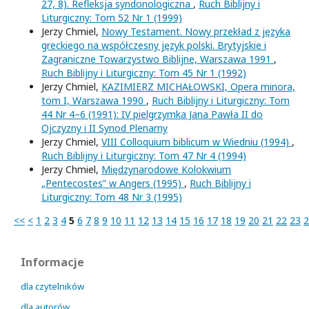
27, 8). Refleksja syndonologiczna
,
Ruch Biblijny i
Liturgiczny: Tom 52 Nr 1 (1999)
Jerzy Chmiel,
Nowy Testament. Nowy przekład z języka
greckiego na współczesny język polski. Brytyjskie i
Zagraniczne Towarzystwo Biblijne, Warszawa 1991
,
Ruch Biblijny i Liturgiczny: Tom 45 Nr 1 (1992)
Jerzy Chmiel,
KAZIMIERZ MICHAŁOWSKI, Opera minora,
tom I, Warszawa 1990
,
Ruch Biblijny i Liturgiczny: Tom
44 Nr 4–6 (1991): IV pielgrzymka Jana Pawła II do
Ojczyzny i II Synod Plenarny
Jerzy Chmiel,
VIII Colloquium biblicum w Wiedniu (1994)
,
Ruch Biblijny i Liturgiczny: Tom 47 Nr 4 (1994)
Jerzy Chmiel,
Międzynarodowe Kolokwium
„Pentecostes” w Angers (1995)
,
Ruch Biblijny i
Liturgiczny: Tom 48 Nr 3 (1995)
<<
<
1
2
3
4
5
6
7
8
9
10
11
12
13
14
15
16
17
18
19
20
21
22
23
2
Informacje
dla czytelników
dla autorów