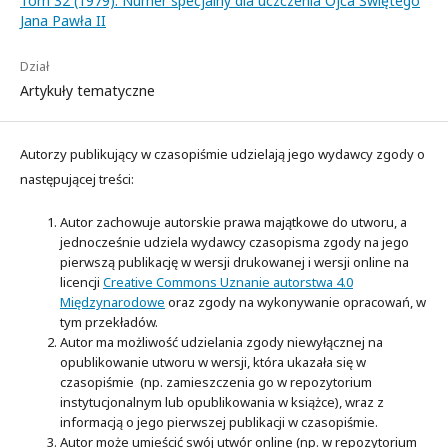
Tom 32 (1979): Numer specjalny dla uczczenia Ojca Świętego
Jana Pawła II
Dział
Artykuły tematyczne
Autorzy publikujący w czasopiśmie udzielają jego wydawcy zgody o
następującej treści:
Autor zachowuje autorskie prawa majątkowe do utworu, a
jednocześnie udziela wydawcy czasopisma zgody na jego
pierwszą publikację w wersji drukowanej i wersji online na
licencji
Creative Commons Uznanie autorstwa 4.0
Międzynarodowe
oraz zgody na wykonywanie opracowań, w
tym przekładów.
Autor ma możliwość udzielania zgody niewyłącznej na
opublikowanie utworu w wersji, która ukazała się w
czasopiśmie (np. zamieszczenia go w repozytorium
instytucjonalnym lub opublikowania w książce), wraz z
informacją o jego pierwszej publikacji w czasopiśmie.
Autor może umieścić swój utwór online (np. w repozytorium