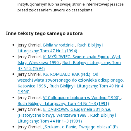
instytucjonalnym lub na swojej stronie internetowej) jeszcze
przed zgłoszeniem utworu do czasopisma.
Inne teksty tego samego autora
Jerzy Chmiel,
Biblia w rodzinie
,
Ruch Biblijny i
Liturgiczny: Tom 47 Nr 1 (1994)
Jerzy Chmiel,
K. MYŚLIWIEC, Święte znaki Egiptu, Wyd.
Iskry, Warszawa 1990
,
Ruch Biblijny i Liturgiczny: Tom
47 Nr 2 (1994)
Jerzy Chmiel,
KS. ROMUALD RAK (red.), Od
wszechświata stworzonego do człowieka odkupionego,
Katowice 1996
,
Ruch Biblijny i Liturgiczny: Tom 49 Nr 4
(1996)
Jerzy Chmiel,
VI Colloquium biblicum w Wiedniu (1990)
,
Ruch Biblijny i Liturgiczny: Tom 44 Nr 1–3 (1991)
Jerzy Chmiel,
E. DĄBROWA, Gaugamela 331 p.n.e.
(Historyczne bitwy), Warszawa 1988
,
Ruch Biblijny i
Liturgiczny: Tom 44 Nr 1–3 (1991)
Jerzy Chmiel,
„Szukam, o Panie, Twojego oblicza” (Ps