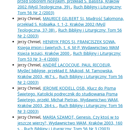
przed soborem nicejskim, przekład S. Basista, Kraków
2002 (Myśl Teologiczna, 39)
,
Ruch Biblijny i Liturgiczny:
Tom 56 Nr 2 (2003)
Jerzy Chmiel,
MAURICE GILBERT SJ, Mądrość Salomona,
przekład S. Kobiałka, t. 1-2, Kraków 2002 (Myśl
Teologiczna, 37-38)
,
Ruch Biblijny i Liturgiczny: Tom 56
Nr 2 (2003)
Jerzy Chmiel,
HENRYK FROS SJ, FRANCISZEK SOWA,
Księga imion i świętych, t. 4, M-P, Wydawnictwo WAM
Księża Jezuici, Kraków 2000
,
Ruch Biblijny i Liturgiczny:
Tom 53 Nr 3–4 (2000)
Jerzy Chmiel,
ANDRÉ LACOCQUE, PAUL RICOEUR,
Myśleć biblijnie, przekład E. Mukoid, M. Tarnowska,
Kraków 2003, 467 s.
,
Ruch Biblijny i Liturgiczny: Tom 56
Nr 2 (2003)
Jerzy Chmiel,
JEROME KODELL OSB, Klucz do Pisma
Świętego. Katolicki podręcznik do studiowania Pisma
Świętego, przekł. Michał Pietras, Wydawnictwo WAM,
Kraków 2003, 264 s.
,
Ruch Biblijny i Liturgiczny: Tom 56
Nr 3 (2003)
Jerzy Chmiel,
MARIA SZAMOT, Genesis. Czy ktoś w to
jeszcze wierzy?, Wydawnictwo WAM, Kraków 2003, 160
s.
,
Ruch Biblijny i Liturgiczny: Tom 56 Nr 3 (2003)