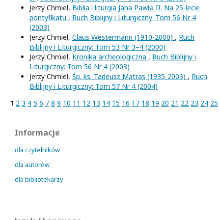
Jerzy Chmiel,
Biblia i liturgia Jana Pawła II. Na 25-lecie
pontyfikatu
,
Ruch Biblijny i Liturgiczny: Tom 56 Nr 4
(2003)
Jerzy Chmiel,
Claus Westermann (1910-2000)
,
Ruch
Biblijny i Liturgiczny: Tom 53 Nr 3–4 (2000)
Jerzy Chmiel,
Kronika archeologiczna
,
Ruch Biblijny i
Liturgiczny: Tom 56 Nr 4 (2003)
Jerzy Chmiel,
Śp. ks. Tadeusz Matras (1935-2003)
,
Ruch
Biblijny i Liturgiczny: Tom 57 Nr 4 (2004)
1
2
3
4
5
6
7
8
9
10
11
12
13
14
15
16
17
18
19
20
21
22
23
24
25
Informacje
dla czytelników
dla autorów
dla bibliotekarzy