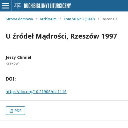
Strona domowa
/
Archiwum
/
Tom 50 Nr 3 (1997)
/
Recenzje
U źródeł Mądrości, Rzeszów 1997
Jerzy Chmiel
Kraków
DOI:
https://doi.org/10.21906/rbl.1116
PDF