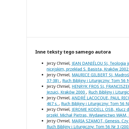
Inne teksty tego samego autora
Jerzy Chmiel,
JEAN DANIÉLOU SJ, Teologia ju
nicejskim, przekład S. Basista, Kraków 2002
Jerzy Chmiel,
MAURICE GILBERT SJ, Mądrość 
37-38)
,
Ruch Biblijny i Liturgiczny: Tom 56 
Jerzy Chmiel,
HENRYK FROS SJ, FRANCISZEK 
Jezuici, Kraków 2000
,
Ruch Biblijny i Liturg
Jerzy Chmiel,
ANDRÉ LACOCQUE, PAUL RICOEUR
467 s.
,
Ruch Biblijny i Liturgiczny: Tom 56 N
Jerzy Chmiel,
JEROME KODELL OSB, Klucz do 
przekł. Michał Pietras, Wydawnictwo WAM,
Jerzy Chmiel,
MARIA SZAMOT, Genesis. Czy 
Ruch Biblijny i Liturgiczny: Tom 56 Nr 3 (200