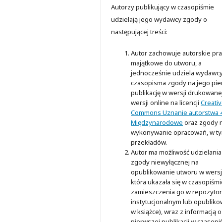
Autorzy publikujący w czasopiśmie
udzielają jego wydawcy zgody o
następującej treści:
Autor zachowuje autorskie pr
majątkowe do utworu, a
jednocześnie udziela wydawc
czasopisma zgody na jego pi
publikację w wersji drukowanej
wersji online na licencji
Creati
Commons Uznanie autorstwa 4
Międzynarodowe
oraz zgody 
wykonywanie opracowań, w t
przekładów.
Autor ma możliwość udzielania
zgody niewyłącznej na
opublikowanie utworu w wersji
która ukazała się w czasopiśmi
zamieszczenia go w repozyto
instytucjonalnym lub opubliko
w książce), wraz z informacją o
pierwszej publikacji w czasopi