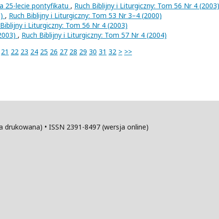
 Na 25-lecie pontyfikatu
,
Ruch Biblijny i Liturgiczny: Tom 56 Nr 4 (2003
0)
,
Ruch Biblijny i Liturgiczny: Tom 53 Nr 3–4 (2000)
Biblijny i Liturgiczny: Tom 56 Nr 4 (2003)
-2003)
,
Ruch Biblijny i Liturgiczny: Tom 57 Nr 4 (2004)
21
22
23
24
25
26
27
28
29
30
31
32
>
>>
sja drukowana) • ISSN 2391-8497 (wersja online)