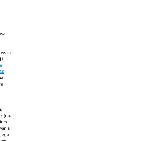
awa
y
erwszą
 i
ve
.0
na
ym
,
e (np.
rium
wania
 jego
śmie.