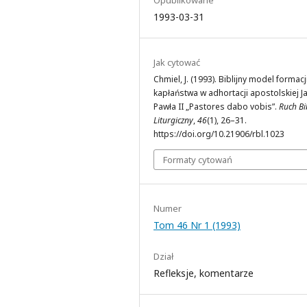
1993-03-31
Jak cytować
Chmiel, J. (1993). Biblijny model formacj
kapłaństwa w adhortacji apostolskiej J
Pawła II „Pastores dabo vobis”.
Ruch Bib
Liturgiczny
,
46
(1), 26–31.
https://doi.org/10.21906/rbl.1023
Formaty cytowań
Numer
Tom 46 Nr 1 (1993)
Dział
Refleksje, komentarze