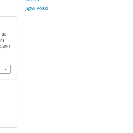
Język Polski
i do
ana
lijny I