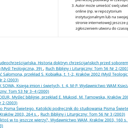
Autor może umieścić swój utw
online (np. w repozytorium
instytucjonalnym lub na swojej
stronie internetowej) jeszcze
zgłoszeniem utworu do czaso
deochrześcijańska. Historia doktryn chrześcijańskich przed sobore
 (Myśl Teologiczna, 39)
,
Ruch Biblijny i Liturgiczny: Tom 56 Nr 2 (200
Salomona, przekład S. Kobiałka, t. 1-2, Kraków 2002 (Myśl Teologic
Nr 2 (2003)
SOWA, Księga imion i świętych, t. 4, M-P, Wydawnictwo WAM Księż
iczny: Tom 53 Nr 3–4 (2000)
, Myśleć biblijnie, przekład E. Mukoid, M. Tarnowska, Kraków 20
r 2 (2003)
Pisma Świętego. Katolicki podręcznik do studiowania Pisma Święt
 Kraków 2003, 264 s.
,
Ruch Biblijny i Liturgiczny: Tom 56 Nr 3 (2003)
ktoś w to jeszcze wierzy?, Wydawnictwo WAM, Kraków 2003, 160 s.
3)