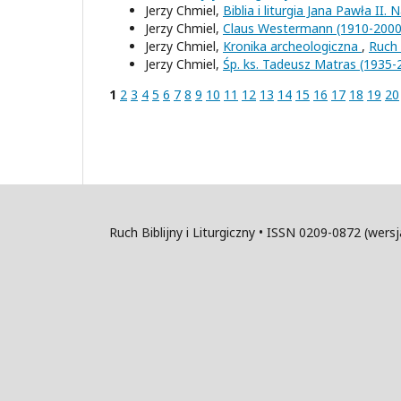
Jerzy Chmiel,
Biblia i liturgia Jana Pawła II.
Jerzy Chmiel,
Claus Westermann (1910-200
Jerzy Chmiel,
Kronika archeologiczna
,
Ruch 
Jerzy Chmiel,
Śp. ks. Tadeusz Matras (1935
1
2
3
4
5
6
7
8
9
10
11
12
13
14
15
16
17
18
19
20
Ruch Biblijny i Liturgiczny • ISSN 0209-0872 (wer