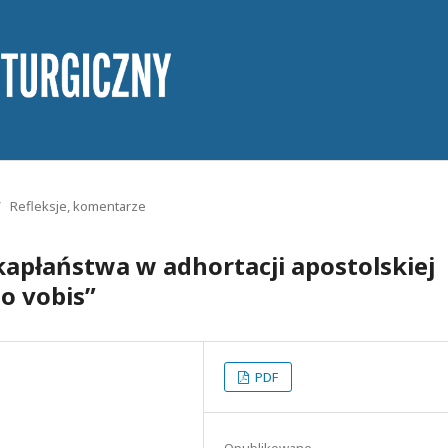
/
Refleksje, komentarze
 kapłaństwa w adhortacji apostolskiej
o vobis”
PDF
Opublikowane