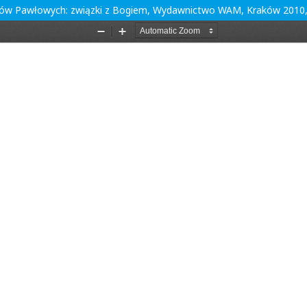
ów Pawłowych: związki z Bogiem, Wydawnictwo WAM, Kraków 2010, 4