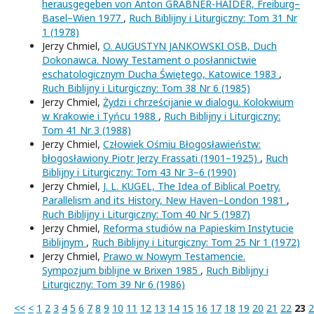
herausgegeben von Anton GRABNER-HAIDER, Freiburg–
Basel–Wien 1977
,
Ruch Biblijny i Liturgiczny: Tom 31 Nr
1 (1978)
Jerzy Chmiel,
O. AUGUSTYN JANKOWSKI OSB, Duch
Dokonawca. Nowy Testament o posłannictwie
eschatologicznym Ducha Świętego, Katowice 1983
,
Ruch Biblijny i Liturgiczny: Tom 38 Nr 6 (1985)
Jerzy Chmiel,
Żydzi i chrześcijanie w dialogu. Kolokwium
w Krakowie i Tyńcu 1988
,
Ruch Biblijny i Liturgiczny:
Tom 41 Nr 3 (1988)
Jerzy Chmiel,
Człowiek Ośmiu Błogosławieństw:
błogosławiony Piotr Jerzy Frassati (1901–1925)
,
Ruch
Biblijny i Liturgiczny: Tom 43 Nr 3–6 (1990)
Jerzy Chmiel,
J. L. KUGEL, The Idea of Biblical Poetry.
Parallelism and its History, New Haven–London 1981
,
Ruch Biblijny i Liturgiczny: Tom 40 Nr 5 (1987)
Jerzy Chmiel,
Reforma studiów na Papieskim Instytucie
Biblijnym
,
Ruch Biblijny i Liturgiczny: Tom 25 Nr 1 (1972)
Jerzy Chmiel,
Prawo w Nowym Testamencie.
Sympozjum biblijne w Brixen 1985
,
Ruch Biblijny i
Liturgiczny: Tom 39 Nr 6 (1986)
<<
<
1
2
3
4
5
6
7
8
9
10
11
12
13
14
15
16
17
18
19
20
21
22
23
2