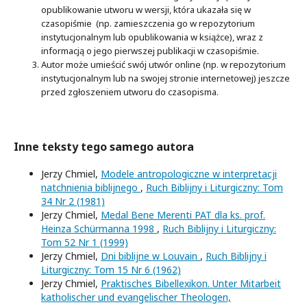
opublikowanie utworu w wersji, która ukazała się w
czasopiśmie (np. zamieszczenia go w repozytorium
instytucjonalnym lub opublikowania w książce), wraz z
informacją o jego pierwszej publikacji w czasopiśmie.
Autor może umieścić swój utwór online (np. w repozytorium
instytucjonalnym lub na swojej stronie internetowej) jeszcze
przed zgłoszeniem utworu do czasopisma.
Inne teksty tego samego autora
Jerzy Chmiel,
Modele antropologiczne w interpretacji
natchnienia biblijnego
,
Ruch Biblijny i Liturgiczny: Tom
34 Nr 2 (1981)
Jerzy Chmiel,
Medal Bene Merenti PAT dla ks. prof.
Heinza Schürmanna 1998
,
Ruch Biblijny i Liturgiczny:
Tom 52 Nr 1 (1999)
Jerzy Chmiel,
Dni biblijne w Louvain
,
Ruch Biblijny i
Liturgiczny: Tom 15 Nr 6 (1962)
Jerzy Chmiel,
Praktisches Bibellexikon. Unter Mitarbeit
katholischer und evangelischer Theologen,