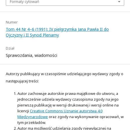
Formaty cytowań
Numer
Tom 44 Nr 4–6 (1991): IV pielgrzymka Jana Pawła II do
Ojczyzny i II Synod Plenarny
Dział
Sprawozdania, wiadomości
Autorzy publikujący w czasopiśmie udzielają jego wydawcy zgody o
następującej treści:
Autor zachowuje autorskie prawa majątkowe do utworu, a
jednocześnie udziela wydawcy czasopisma zgody na jego
pierwszą publikację w wersji drukowanej i wersji online na
licencji
Creative Commons Uznanie autorstwa 4.0
Międzynarodowe
oraz zgody na wykonywanie opracowań, w
tym przekładów.
Autor ma możliwość udzielania zgody niewyłącznej na